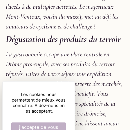
l’accès à de multiples activités. Le majestueux
Mont-Ventoux, voisin du massif, met au défi les
amateurs de cyclisme et de challenge !
Dégustation des produits du terroir
La gastronomie occupe une place centrale en
Drôme provençale, avec ses produits du terroir
réputés. Faites de votre séjour une expédition
gourmande et partez à la découverte des marchés,
comme celui de Nyons ou de Dieulefit. Vous
Les cookies nous
permettent de mieux vous
pourrez déguster et acheter des spécialités de la
connaître. Aidez-nous en
les acceptant.
région : huile d’olive, truffe noire drômoise,
fromages de chèvre, vins AOC ne laissent aucun
j'accepte de vous